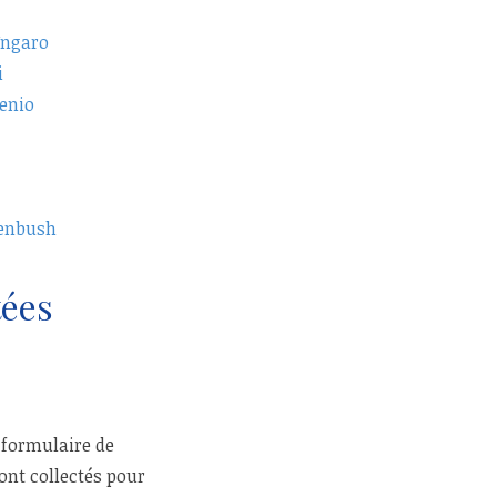
Ungaro
i
enio
enbush
tées
 formulaire de
ont collectés pour