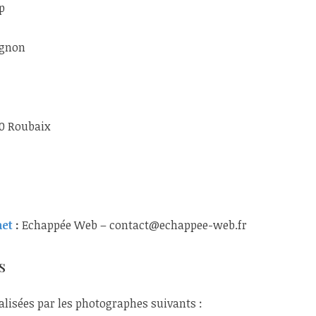
p
ignon
00 Roubaix
net
:
Echappée Web – contact@echappee-web.fr
s
éalisées par les photographes suivants :