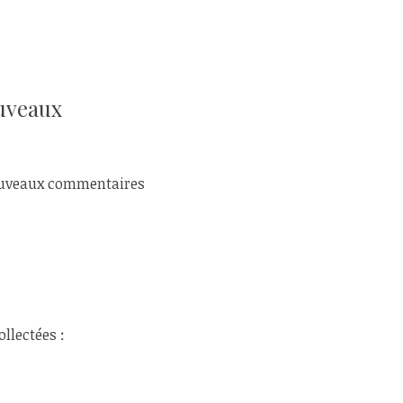
ouveaux
 nouveaux commentaires
llectées :