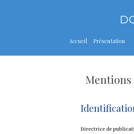
Skip
to
D
content
Accueil
Présentation
Mentions 
Identificatio
Directrice de publicat