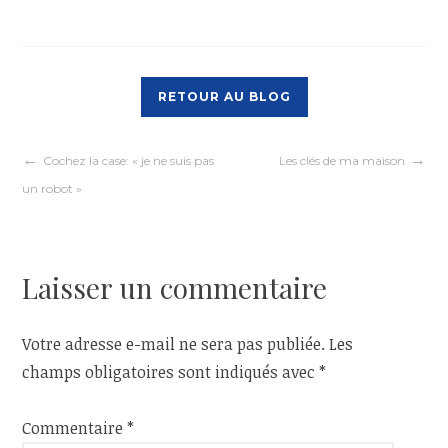
RETOUR AU BLOG
Navigation
Cochez la case: « je ne suis pas
Les clés de ma maison
un robot »
de
l’article
Laisser un commentaire
Votre adresse e-mail ne sera pas publiée.
Les
champs obligatoires sont indiqués avec
*
Commentaire
*