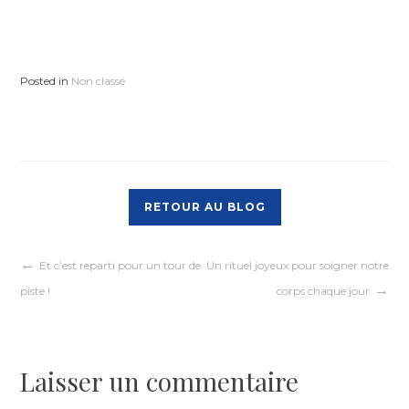
Posted in
Non classé
RETOUR AU BLOG
Navigation
Et c’est reparti pour un tour de
Un rituel joyeux pour soigner notre
piste !
corps chaque jour
de
l’article
Laisser un commentaire