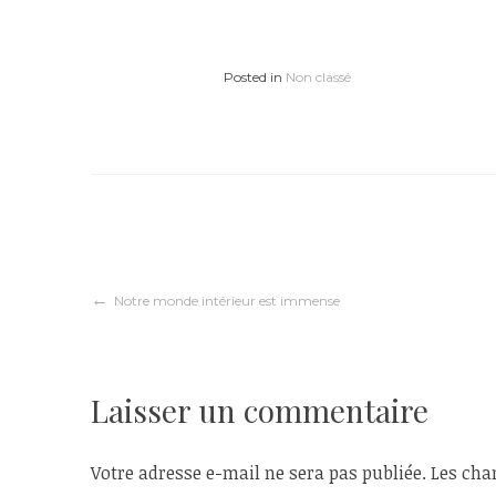
Posted in
Non classé
Navigation
Notre monde intérieur est immense
de
Laisser un commentaire
l’article
Votre adresse e-mail ne sera pas publiée.
Les cha