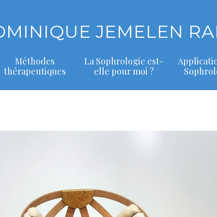
OMINIQUE JEMELEN RA
Méthodes
La Sophrologie est-
Applicati
thérapeutiques
elle pour moi ?
Sophrol