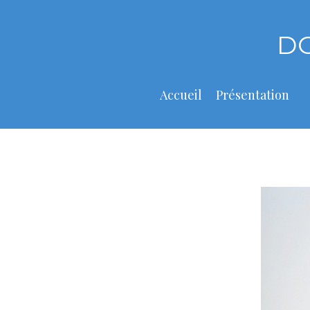
Skip
to
D
content
Accueil
Présentation