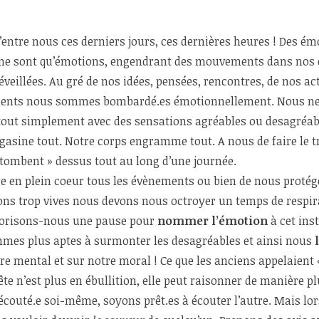
entre nous ces derniers jours, ces dernières heures ! Des ém
s ne sont qu’émotions, engendrant des mouvements dans nos ex
eillées. Au gré de nos idées, pensées, rencontres, de nos ac
ients nous sommes bombardé.es émotionnellement. Nous ne f
tout simplement avec des sensations agréables ou desagréabl
sine tout. Notre corps engramme tout. A nous de faire le tr
 tombent » dessus tout au long d’une journée.
re en plein coeur tous les évènements ou bien de nous protége
ns trop vives nous devons nous octroyer un temps de respirat
orisons-nous une pause pour
nommer l’émotion
à cet ins
es plus aptes à surmonter les desagréables et ainsi nous
tre mental et sur notre moral ! Ce que les anciens appelaient «
te n’est plus en ébullition, elle peut raisonner de manière plu
e écouté.e soi-même, soyons prêt.es à écouter l’autre. Mais l