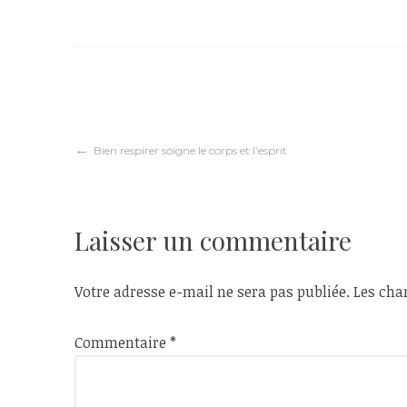
Navigation
Bien respirer soigne le corps et l’esprit
de
Laisser un commentaire
l’article
Votre adresse e-mail ne sera pas publiée.
Les cha
Commentaire
*