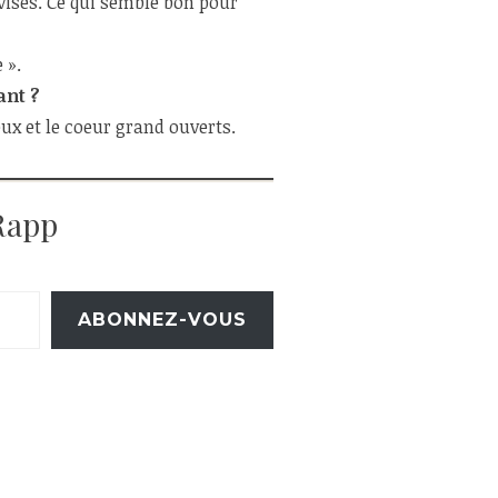
visés. Ce qui semble bon pour
 ».
ant ?
ux et le coeur grand ouverts.
Rapp
ABONNEZ-VOUS