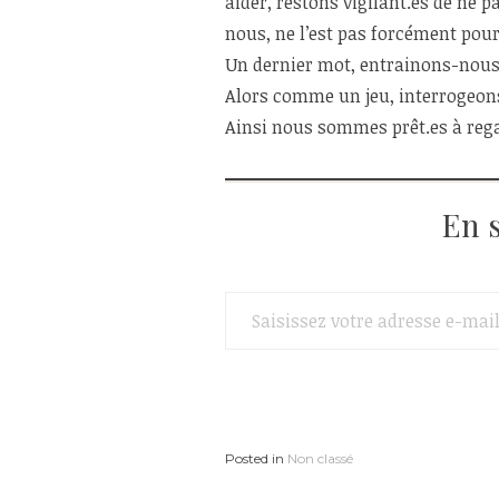
aider, restons vigilant.es de ne p
nous, ne l’est pas forcément pour 
Un dernier mot, entrainons-nous r
Alors comme un jeu, interrogeons
Ainsi nous sommes prêt.es à regar
En 
Saisissez votre adresse e-mail…
Posted in
Non classé