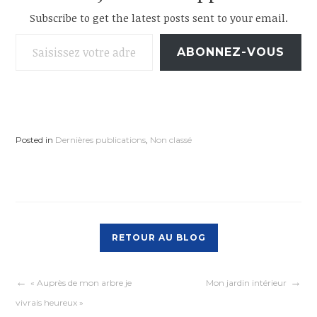
Subscribe to get the latest posts sent to your email.
Saisissez votre adresse e-mail…
ABONNEZ-VOUS
Posted in
Dernières publications
,
Non classé
RETOUR AU BLOG
Navigation
« Auprès de mon arbre je
Mon jardin intérieur
vivrais heureux »