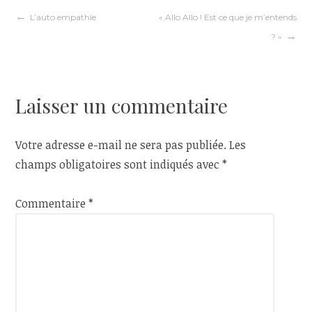
Navigation
L’auto empathie
« Allo Allo ! Est ce que je m’entends
? »
de
l’article
Laisser un commentaire
Votre adresse e-mail ne sera pas publiée.
Les
champs obligatoires sont indiqués avec
*
Commentaire
*