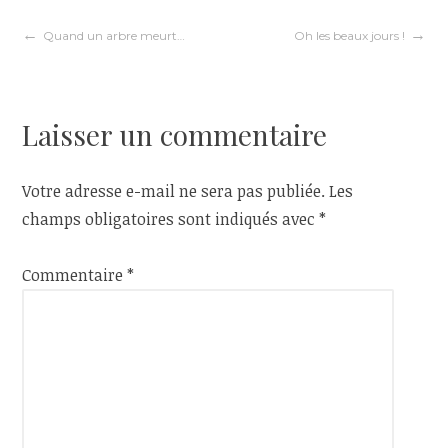
Navigation
Quand un arbre meurt…
Oh les beaux jours !
de
Laisser un commentaire
l’article
Votre adresse e-mail ne sera pas publiée.
Les
champs obligatoires sont indiqués avec
*
Commentaire
*