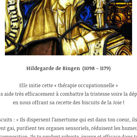
Hildegarde de Bingen (1098 – 1179)
Elle
initie cette « thérapie occupationnelle »
s aide très efficacement à combattre la tristesse voire la dé
en nous offrant sa recette des biscuits de la Joie !
cuits : » Ils dispersent l’amertume qui est dans ton coeur, ils
ent gai, purifient tes organes sensoriels, réduisent les hum
omposition. Ils te rendent robuste, joyeux et efficace dans to