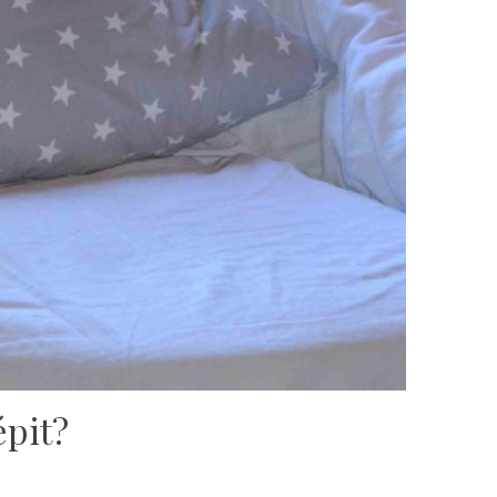
épit?