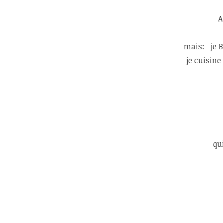
A
mais: je B
je cuisin
qu