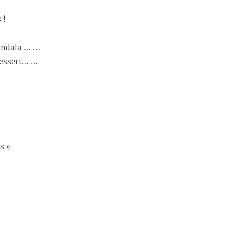
 !
Mandala … …
dessert… …
s »