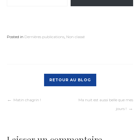
Posted in
Dernières publications
,
Non classé
RETOUR AU BLOG
Navigation
Matin chagrin !
Ma nuit est aussi belle que mes
jours !
de
l’article
Laisser un commentaire