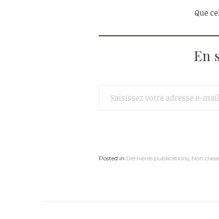
Que cel
En 
Saisissez votre adresse e-mail…
Posted in
Dernières publications
,
Non class