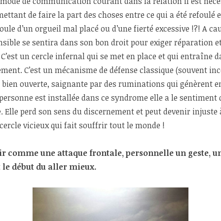
un mode de communication courant dans la relation il est néc
ettant de faire la part des choses entre ce qui a été refoulé e
oule d’un orgueil mal placé ou d’une fierté excessive !?! A ca
sible se sentira dans son bon droit pour exiger réparation e
 C’est un cercle infernal qui se met en place et qui entraîne 
ment. C’est un mécanisme de défense classique (souvent inco
 bien ouverte, saignante par des ruminations qui génèrent e
personne est installée dans ce syndrome elle a le sentiment 
e. Elle perd son sens du discernement et peut devenir injuste à
cercle vicieux qui fait souffrir tout le monde !
r comme une attaque frontale, personnelle un geste, u
 le début du aller mieux.