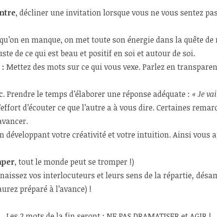
ntre
, décliner une invitation lorsque vous ne vous sentez pas 
squ’on en manque, on met toute son énergie dans la quête de
ste de ce qui est beau et positif en soi et autour de soi.
 :
Mettez des mots sur ce qui vous vexe. Parlez en transparen
c
. Prendre le temps d’élaborer une réponse adéquate :
« Je vai
’effort d’écouter ce que l’autre a à vous dire. Certaines rema
avancer.
n développant votre créativité et votre intuition. Ainsi vous 
mper
, tout le monde peut se tromper !)
nnaissez vos interlocuteurs et leurs sens de la répartie
,
désamo
urez préparé à l’avance) !
Les 2 mots de la fin seront : NE PAS DRAMATISER et AGIR !