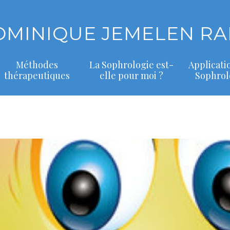
OMINIQUE JEMELEN RA
Méthodes
La Sophrologie est-
Applicati
thérapeutiques
elle pour moi ?
Sophrol