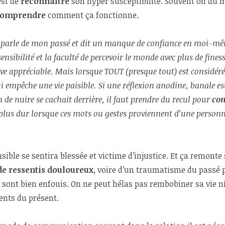
est de
reconnaître
son hyper susceptibilité. Souvent on du mal
comprendre
comment ça fonctionne.
lle parle de mon passé et dit un manque de confiance en moi-m
ensibilité et la faculté de percevoir le monde avec plus de fines
ive appréciable. Mais lorsque TOUT (presque tout) est considér
ui empêche une vie paisible. Si une réflexion anodine, banale e
de nuire se cachait derrière, il faut prendre du recul pour
com
nt plus dur lorsque ces mots ou gestes proviennent d’une perso
sible se sentira
blessée et victime d’injustice. Et ça remonte 
de ressentis douloureux
, voire d’un traumatisme du passé 
s sont bien enfouis. On ne peut hélas pas rembobiner sa vie ni
ents du présent.