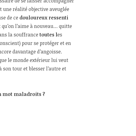
essaire de se laisser accompagner
t une réalité objective aveuglée
use de ce
douloureux ressenti
t qu’on l’aime à nouveau… quitte
dans la souffrance
toutes l
es
nscient) pour se protéger et en
ncore davantage d’angoisse.
que le monde extérieur lui veut
 son tour et blesser l’autre et
n mot maladroits ?