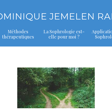
OMINIQUE JEMELEN RA
Méthodes
La Sophrologie est-
Applicati
thérapeutiques
elle pour moi ?
Sophrol