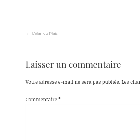
Navigation
L’élan du Plaisir
de
Laisser un commentaire
l’article
Votre adresse e-mail ne sera pas publiée.
Les cha
Commentaire
*