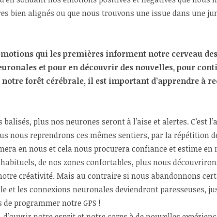
bres bien alignés ou que nous trouvons une issue dans une ju
 émotions qui les premières informent notre cerveau de
uronales et pour en découvrir des nouvelles, pour cont
 notre forêt cérébrale, il est important d’apprendre à re
 balisés, plus nos neurones seront à l’aise et alertes. C’est l
lus nous reprendrons ces mêmes sentiers, par la répétition de
era en nous et cela nous procurera confiance et estime e
habituels, de nos zones confortables, plus nous découvriron
 notre créativité. Mais au contraire si nous abandonnons cert
e et les connexions neuronales deviendront paresseuses, ju
us de programmer notre GPS !
, d’ouvrir notre esprit et notre corps à de nouvelles expérie