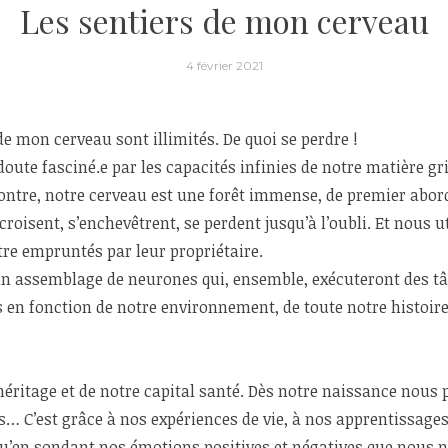
Les sentiers de mon cerveau
4 février 2021
e mon cerveau sont illimités. De quoi se perdre !
te fasciné.e par les capacités infinies de notre matière gri
montre, notre cerveau est une forêt immense, de premier abor
roisent, s’enchevêtrent, se perdent jusqu’à l’oubli. Et nous u
tre empruntés par leur propriétaire.
’un assemblage de neurones qui, ensemble, exécuteront des t
n fonction de notre environnement, de toute notre histoire, 
e héritage et de notre capital santé. Dès notre naissance no
is… C’est grâce à nos expériences de vie, à nos apprentissage
qu’en sondant nos émotions positives et négatives que nous 