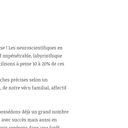
se ! Les neuroscientifiques en
d impénétrable, labyrinthique
tilisons à peine 10 à 20% de ces
âches précises selon un
de notre vécu familial, affectif
us possédons déjà un grand nombre
s avec succès mais aussi en
nous repérons dans une forêt