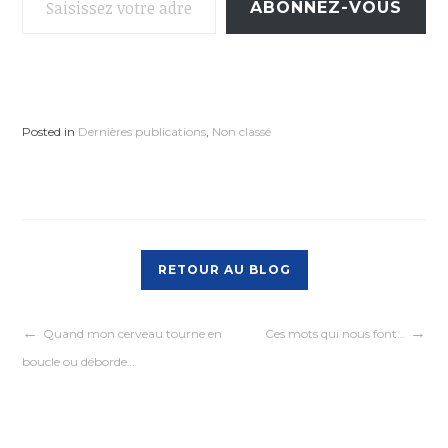
ABONNEZ-VOUS
Posted in
Dernières publications
,
Non classé
RETOUR AU BLOG
Navigation
Quand mon cerveau tourne en
Ces mots qui nous font…
boucle ou déborde…
de